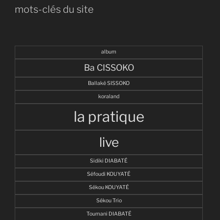
mots-clés du site
album
Ba CISSOKO
Ballaké SISSOKO
koraland
la pratique
live
Sidiki DIABATÉ
Séfoudi KOUYATÉ
Sékou KOUYATÉ
Sékou Trio
Toumani DIABATÉ