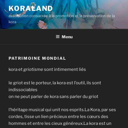
Aller
KORALAND
au
association consacrée à la promotion et la préservation de la
contenu
kora
principal
Menu
PATRIMOINE MONDIAL
kora et
griotisme
sont intimement liés
le griot est le porteur, la kora est l’outil, ils sont
indissociables
on ne peut parler de kora sans parler du griot
l’héritage musical qui unit nos esprits.La Kora, par ses
cordes, tisse un lien précieux entre les cœurs des
hommes et entre les cieux généreux.La kora est un