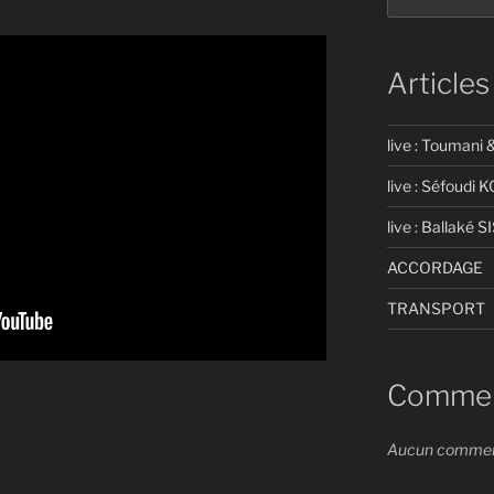
Articles
live : Toumani 
live : Séfoudi
live : Ballaké 
ACCORDAGE
TRANSPORT
Comment
Aucun commenta