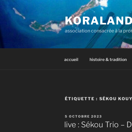
Aller
au
KORALAN
contenu
principal
association consacrée à la prom
accueil
histoire & tradition
ÉTIQUETTE :
SÉKOU KOU
PUBLIÉ
5 OCTOBRE 2023
LE
live : Sékou Trio – 