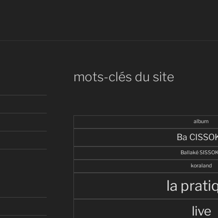
mots-clés du site
album
Ba CISSO
Ballaké SISSO
koraland
la prati
live