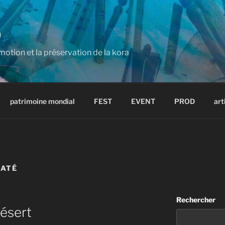
D
otion et la préservation de la kora
patrimoine mondial
FEST
EVENT
PROD
art
YATÉ
Rechercher
Désert