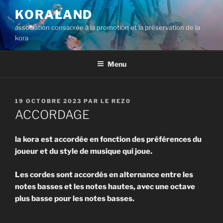
Aller
KORALAND
au
association consacrée à la promotion et la préservation de la
contenu
kora
principal
Menu
PUBLIÉ
19 OCTOBRE 2023
PAR
LE REZ0
LE
ACCORDAGE
la kora est accordée en fonction des préférences du
joueur et du style de musique qui joue.
Les cordes sont accordés en alternance entre les
notes basses et les notes hautes, avec une octave
plus basse pour les notes basses.