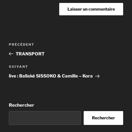
Navigation
Article
PRÉCÉDENT
de
précédent
TRANSPORT
l’article
Article
SUIVANT
suivant
live : Ballaké SISSOKO & Camille – Kora
Rechercher
Rechercher