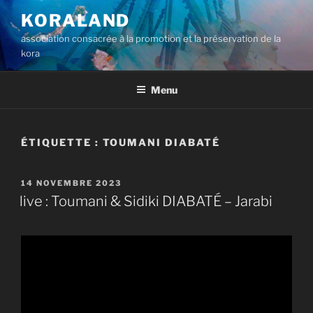
Aller
KORALAND
au
association consacrée à la promotion et la préservation de la
contenu
kora
principal
Menu
ÉTIQUETTE :
TOUMANI DIABATÉ
PUBLIÉ
14 NOVEMBRE 2023
LE
live : Toumani & Sidiki DIABATÉ – Jarabi