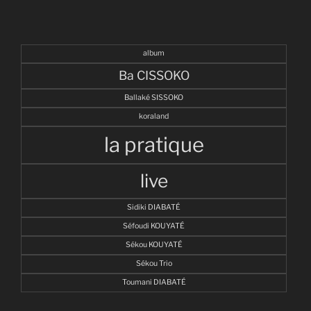
album
Ba CISSOKO
Ballaké SISSOKO
koraland
la pratique
live
Sidiki DIABATÉ
Séfoudi KOUYATÉ
Sékou KOUYATÉ
Sékou Trio
Toumani DIABATÉ